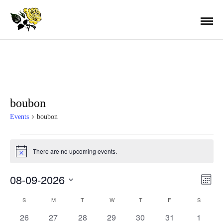
boubon
Events
boubon
Events
There are no upcoming events.
N
o
t
08-09-2026
i
E
V
M
c
o
S
e
n
S
SUNDAY
M
MONDAY
T
TUESDAY
W
WEDNESDAY
T
THURSDAY
F
FRIDAY
S
SATURD
v
C
t
E
i
h
0
0
0
0
0
0
0
26
27
28
29
30
31
1
L